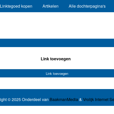
Linktegoed kopen
Artikelen
Alle dochterpagina's
Link toevoegen
Link toevoegen
ight © 2025 Onderdeel van
BaakmanMedia
&
Vrolijk Internet S