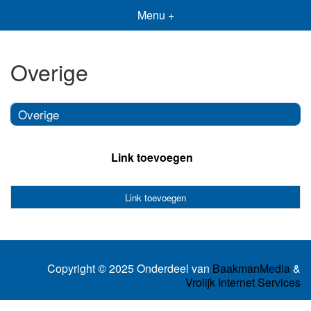
Menu +
Overige
Overige
Link toevoegen
Link toevoegen
Copyright © 2025 Onderdeel van
BaakmanMedia
&
Vrolijk Internet Services